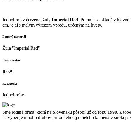
Jednohrob z červenej žuly
Imperial Red
. Pomník sa skladá z hlavné
cm, je aj s malým výrezom vpredu, určeným na kvety.
Použitý materiál
Žula "Imperial Red"
Identifikátor
J0029
Kategória
Jednohroby
Sme rodiná firma, ktorá na Slovensku pôsobí už od roku 1998. Zaoberá
na výber je mnoho druhov prírodného aj umelého kameňa v širokej šká