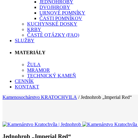
JEDNOHROBY
DVOJHROBY
URNOVÉ POMNÍKY
ČASTI POMNÍKOV
KUCHYNSKÉ DOSKY
KRBY
ČASTÉ OTÁZKY (FAQ)
SLUŽBY
MATERIÁLY
ŽULA
MRAMOR
TECHNICKÝ KAMEŇ
CENNÍK
KONTAKT
Kamenosochárstvo KRATOCHVILA
/
Jednohrob „Imperial Red“
Jednohrob „Imperial Red“