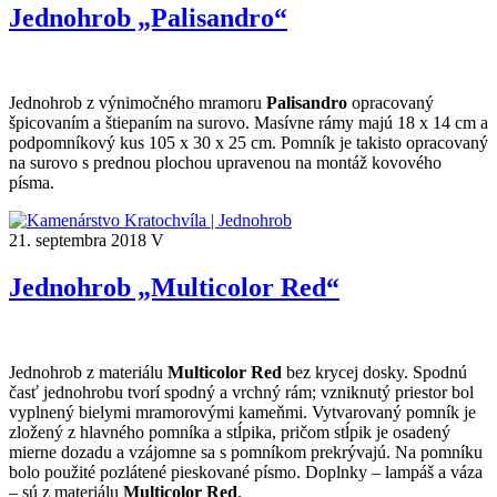
Jednohrob „Palisandro“
Jednohrob z výnimočného mramoru
Palisandro
opracovaný
špicovaním a štiepaním na surovo. Masívne rámy majú 18 x 14 cm a
podpomníkový kus 105 x 30 x 25 cm. Pomník je takisto opracovaný
na surovo s prednou plochou upravenou na montáž kovového
písma.
21. septembra 2018
V
Jednohrob „Multicolor Red“
Jednohrob z materiálu
Multicolor Red
bez krycej dosky. Spodnú
časť jednohrobu tvorí spodný a vrchný rám; vzniknutý priestor bol
vyplnený bielymi mramorovými kameňmi. Vytvarovaný pomník je
zložený z hlavného pomníka a stĺpika, pričom stĺpik je osadený
mierne dozadu a vzájomne sa s pomníkom prekrývajú. Na pomníku
bolo použité pozlátené pieskované písmo. Doplnky – lampáš a váza
– sú z materiálu
Multicolor Red
.