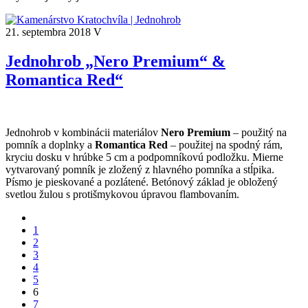
21. septembra 2018
V
Jednohrob „Nero Premium“ &
Romantica Red“
Jednohrob v kombinácii materiálov
Nero Premium
– použitý na
pomník a doplnky a
Romantica Red
– použitej na spodný rám,
kryciu dosku v hrúbke 5 cm a podpomníkovú podložku. Mierne
vytvarovaný pomník je zložený z hlavného pomníka a stĺpika.
Písmo je pieskované a pozlátené. Betónový základ je obložený
svetlou žulou s protišmykovou úpravou flambovaním.
1
2
3
4
5
6
7