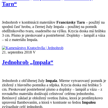
Tarn“
Jednohrob v kombinácii materiálov
Francúzsky Tarn
– použitý na
spodnú časť hrobu, a čiernej žuly Impala – použitej na pomník
obdĺžnikového tvaru, osadeného na výšku. Krycia doska má hrúbku
3 cm. Písmo je pieskované a postriebrené. Doplnky – lampáš a váza
– sú z materiálu Impala.
21. septembra 2018
V
Jednohrob „Impala“
Jednohrob z obľúbenej žuly
Impala
. Mierne vytvarovaný pomník je
zložený z hlavného pomníka a stĺpika. Krycia doska má hrúbku 5
cm. Pieskované postriebrené písmo a doplnky – lampáš a váza – z
rovnakého materiálu dodávajú celistvosť celému jednohrobu.
Betónový základ je obložený svetlou žulou, ktorá je protišmykovo
upravená flambovaním, a ktorá v kontraste so šedou
Impalou
zvýrazňuje celý jednohrob.