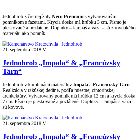
Jednohrob z čiernej žuly
Nero Premium
s vytvarovaným
pomníkom s fazetami. Krycia doska má hrúbku 3 cm. Písmo je
pieskované a pozlátené. Doplnky – lampáš a váza – sú z rovnakého
materiálu ako pomník.
21. septembra 2018
V
Jednohrob „Impala“ & „Francúzsky
Tarn“
Jednohrob v kombinácii materiálov
Impala
a
Francúzsky Tarn
.
Realizácia v rakúskej dedine, podľa miestnej cintorínskej
architektúry. Vytvarovaný pomník má hrúbku 12 cm a krycia doska
7 cm. Písmo je pieskované a pozlátené. Doplnky – lampáš a váza –
sú kovové.
21. septembra 2018
V
Jednohrob „Impala“ & „Francúzsky