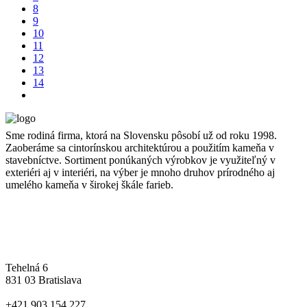
8
9
10
11
12
13
14
Sme rodiná firma, ktorá na Slovensku pôsobí už od roku 1998.
Zaoberáme sa cintorínskou architektúrou a použitím kameňa v
stavebníctve. Sortiment ponúkaných výrobkov je využiteľný v
exteriéri aj v interiéri, na výber je mnoho druhov prírodného aj
umelého kameňa v širokej škále farieb.
Kontakt
Tehelná 6
831 03 Bratislava
+421 903 154 227