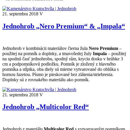
21. septembra 2018
V
Jednohrob „Nero Premium“ & „Impala“
Jednohrob v kombinácii materiálov čierna žula
Nero Premium
–
použitej na pomník a doplnky, a tmavošedej žuly
Impala
– použitej
na spodnú časť jednohrobu, spodný rám, kryciu dosku v hrúbke 3
cm a podpomníkovú podložku. Pomník je zložený z hlavného
pomníka a stĺpika, oba diely sú mierne vytvarované do oblúka s
hornou fazetou. Písmo je pieskované bez zlátenia/striebrenia.
Doplnky sú z rovnakého materiálu ako pomník.
21. septembra 2018
V
Jednohrob „Multicolor Red“
Jednohrob z materiálu
Multicolor Red
s vytvarovaným pomníkom.