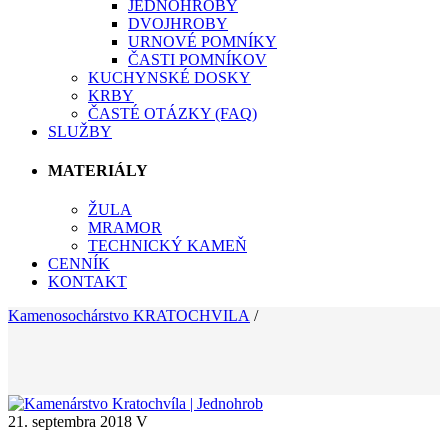
JEDNOHROBY
DVOJHROBY
URNOVÉ POMNÍKY
ČASTI POMNÍKOV
KUCHYNSKÉ DOSKY
KRBY
ČASTÉ OTÁZKY (FAQ)
SLUŽBY
MATERIÁLY
ŽULA
MRAMOR
TECHNICKÝ KAMEŇ
CENNÍK
KONTAKT
Kamenosochárstvo KRATOCHVILA
/
21. septembra 2018
V