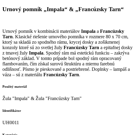
Urnový pomník „Impala“ & „Francúzsky Tarn“
Urnový pomník v kombinácii materiálov
Impala
a
Francúzsky
Tarn
. Klasické riešenie urnového pomníka v rozmere 80 x 70 cm,
ktorý sa skladá zo spodného rámu, krycej dosky a zošikmenej
konzoly ktoré sú zo svetlej žuly
Francúzsky Tarn
a epitafnej dosky
z tmavej žuly
Impala
. Spodný rám má estetickú funkciu – zakrýva
betónový základ. V tomto prípade bol spodný rám opracovaný
flambovaním, čím získal surovú štruktúru a miernu farebnú
odlišnosť. Písmo je pieskované a postriebrené. Doplnky – lampáš a
váza – sú z materiálu
Francúzsky Tarn
.
Použitý materiál
Žula "Impala" & Žula "Francúzsky Tarn"
Identifikátor
UH0011
Kategória