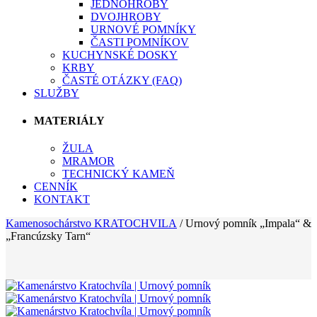
JEDNOHROBY
DVOJHROBY
URNOVÉ POMNÍKY
ČASTI POMNÍKOV
KUCHYNSKÉ DOSKY
KRBY
ČASTÉ OTÁZKY (FAQ)
SLUŽBY
MATERIÁLY
ŽULA
MRAMOR
TECHNICKÝ KAMEŇ
CENNÍK
KONTAKT
Kamenosochárstvo KRATOCHVILA
/
Urnový pomník „Impala“ &
„Francúzsky Tarn“