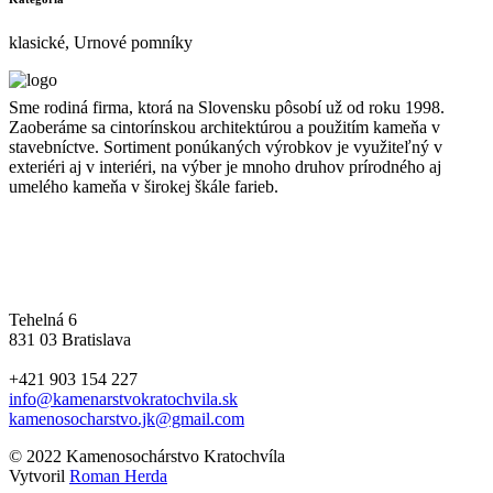
klasické, Urnové pomníky
Sme rodiná firma, ktorá na Slovensku pôsobí už od roku 1998.
Zaoberáme sa cintorínskou architektúrou a použitím kameňa v
stavebníctve. Sortiment ponúkaných výrobkov je využiteľný v
exteriéri aj v interiéri, na výber je mnoho druhov prírodného aj
umelého kameňa v širokej škále farieb.
Kontakt
Tehelná 6
831 03 Bratislava
+421 903 154 227
info@kamenarstvokratochvila.sk
kamenosocharstvo.jk@gmail.com
© 2022 Kamenosochárstvo Kratochvíla
Vytvoril
Roman Herda